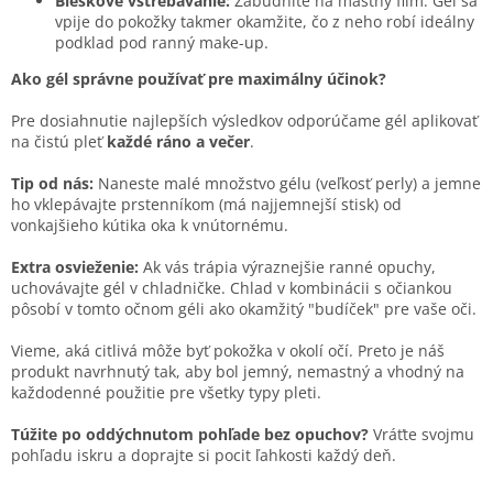
Bleskové vstrebávanie:
Zabudnite na mastný film. Gél sa
vpije do pokožky takmer okamžite, čo z neho robí ideálny
podklad pod ranný make-up.
Ako gél správne používať pre maximálny účinok?
Pre dosiahnutie najlepších výsledkov odporúčame gél aplikovať
na čistú pleť
každé ráno a večer
.
Tip od nás:
Naneste malé množstvo gélu (veľkosť perly) a jemne
ho vklepávajte prstenníkom (má najjemnejší stisk) od
vonkajšieho kútika oka k vnútornému.
Extra osvieženie:
Ak vás trápia výraznejšie ranné opuchy,
uchovávajte gél v chladničke. Chlad v kombinácii s očiankou
pôsobí v tomto očnom géli ako okamžitý "budíček" pre vaše oči.
Vieme, aká citlivá môže byť pokožka v okolí očí. Preto je náš
produkt navrhnutý tak, aby bol jemný, nemastný a vhodný na
každodenné použitie pre všetky typy pleti.
Túžite po oddýchnutom pohľade bez opuchov?
Vráťte svojmu
pohľadu iskru a doprajte si pocit ľahkosti každý deň.