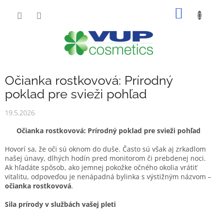
Prejsť
NÁKU
na
obsah
KOŠÍK
Očianka rostkovová: Prírodný
poklad pre svieži pohľad
19.5.2026
Očianka rostkovová: Prírodný poklad pre svieži pohľad
Hovorí sa, že oči sú oknom do duše. Často sú však aj zrkadlom
našej únavy, dlhých hodín pred monitorom či prebdenej noci.
Ak hľadáte spôsob, ako jemnej pokožke očného okolia vrátiť
vitalitu, odpoveďou je nenápadná bylinka s výstižným názvom –
očianka rostkovová
.
Sila prírody v službách vašej pleti