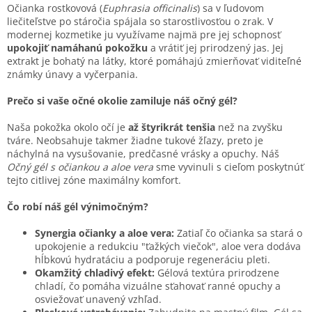
Očianka rostkovová (
Euphrasia officinalis
) sa v ľudovom
liečiteľstve po stáročia spájala so starostlivosťou o zrak. V
modernej kozmetike ju využívame najmä pre jej schopnosť
upokojiť namáhanú pokožku
a vrátiť jej prirodzený jas. Jej
extrakt je bohatý na látky, ktoré pomáhajú zmierňovať viditeľné
známky únavy a vyčerpania.
Prečo si vaše očné okolie zamiluje náš očný gél?
Naša pokožka okolo očí je
až štyrikrát tenšia
než na zvyšku
tváre. Neobsahuje takmer žiadne tukové žľazy, preto je
náchylná na vysušovanie, predčasné vrásky a opuchy. Náš
Očný gél s očiankou a aloe vera
sme vyvinuli s cieľom poskytnúť
tejto citlivej zóne maximálny komfort.
Čo robí náš gél výnimočným?
Synergia očianky a aloe vera:
Zatiaľ čo očianka sa stará o
upokojenie a redukciu "ťažkých viečok", aloe vera dodáva
hĺbkovú hydratáciu a podporuje regeneráciu pleti.
Okamžitý chladivý efekt:
Gélová textúra prirodzene
chladí, čo pomáha vizuálne sťahovať ranné opuchy a
osviežovať unavený vzhľad.