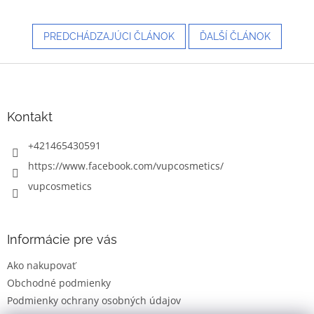
PREDCHÁDZAJÚCI ČLÁNOK
ĎALŠÍ ČLÁNOK
Z
á
p
ä
Kontakt
t
i
+421465430591
e
https://www.facebook.com/vupcosmetics/
vupcosmetics
Informácie pre vás
Ako nakupovať
Obchodné podmienky
Podmienky ochrany osobných údajov