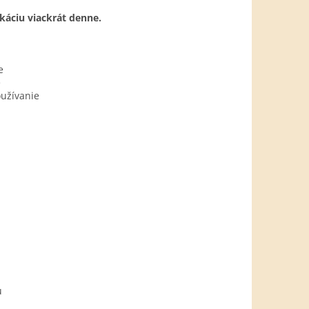
káciu viackrát denne.
e
e
oužívanie
u