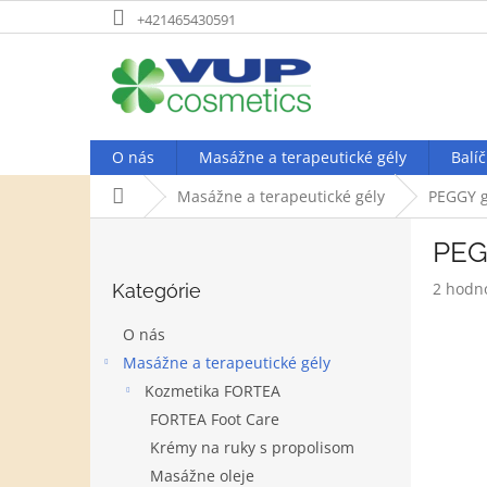
Prejsť
+421465430591
na
obsah
O nás
Masážne a terapeutické gély
Balíč
Domov
Masážne a terapeutické gély
PEGGY g
B
PEG
o
Preskočiť
č
Prieme
2 hodn
Kategórie
kategórie
n
hodnot
ý
produk
O nás
p
je
Masážne a terapeutické gély
a
5,0
Kozmetika FORTEA
z
n
5
e
FORTEA Foot Care
hviezdi
l
Krémy na ruky s propolisom
Masážne oleje