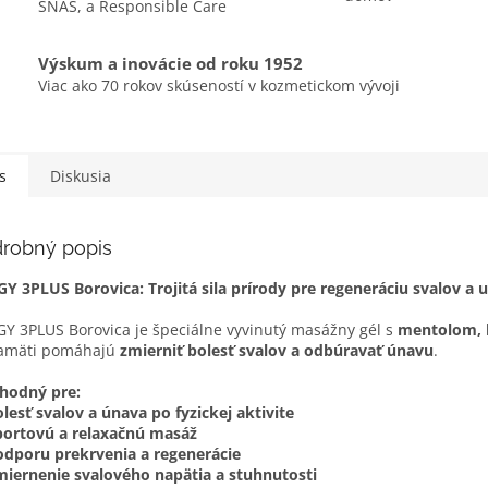
SNAS, a Responsible Care
Výskum a inovácie od roku 1952
Viac ako 70 rokov skúseností v kozmetickom vývoji
s
Diskusia
robný popis
Y 3PLUS Borovica: Trojitá sila prírody pre regeneráciu svalov a 
Y 3PLUS Borovica je špeciálne vyvinutý masážny gél s
mentolom, b
amäti pomáhajú
zmierniť bolesť svalov a odbúravať únavu
.
hodný pre:
lesť svalov a únava po fyzickej aktivite
portovú a relaxačnú masáž
odporu prekrvenia a regenerácie
miernenie svalového napätia a stuhnutosti