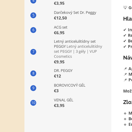
€3,95
💡
G
Darčekový Set Dr. Peggy
€12,50
Hla
ACG set
✔
In
€6,95
✔
R
✔
B
Letný anticelulitídny set
PEGGY
Letný anticelulitídny
✔
P
set PEGGY | 3 gély | VUP
Cosmetics
Náv
€9,95
📌
A
DR. PEGGY
📌
M
€12
📌
P
BOROVICOVÝ GÉL
€3
Možn
VENAL GÉL
Zlo
€3,95
🔹
M
🔹
B
🔹
E