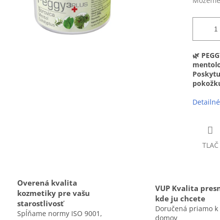
Môžeme 
🌿 PEGG
mentolo
Poskytuj
pokožku
Detailné
TLAČ
Overená kvalita
VUP Kvalita pres
kozmetiky pre vašu
kde ju chcete
starostlivosť
Doručená priamo k
Spĺňame normy ISO 9001,
domov