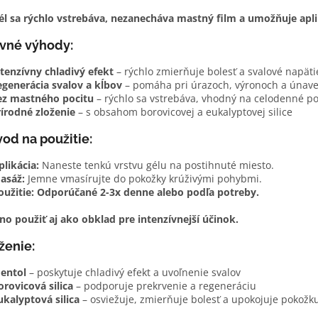
él sa rýchlo vstrebáva, nezanecháva mastný film a umožňuje apli
vné výhody:
tenzívny chladivý efekt
– rýchlo zmierňuje bolesť a svalové napäti
egenerácia svalov a kĺbov
– pomáha pri úrazoch, výronoch a únav
ez mastného pocitu
– rýchlo sa vstrebáva, vhodný na celodenné p
rírodné zloženie
– s obsahom borovicovej a eukalyptovej silice
od na použitie:
plikácia:
Naneste tenkú vrstvu gélu na postihnuté miesto.
asáž:
Jemne vmasírujte do pokožky krúživými pohybmi.
oužitie:
Odporúčané 2-3x denne alebo podľa potreby.
o použiť aj ako obklad pre intenzívnejší účinok.
ženie:
entol
– poskytuje chladivý efekt a uvoľnenie svalov
orovicová silica
– podporuje prekrvenie a regeneráciu
ukalyptová silica
– osviežuje, zmierňuje bolesť a upokojuje pokožk