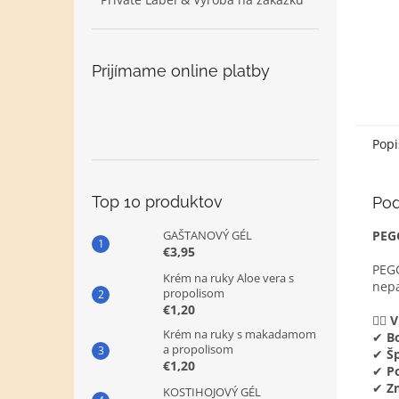
Prijímame online platby
Popi
Top 10 produktov
Pod
GAŠTANOVÝ GÉL
PEGG
€3,95
PEGG
Krém na ruky Aloe vera s
nep
propolisom
€1,20
💆‍♂️
V
Krém na ruky s makadamom
✔
Bo
a propolisom
✔
Š
€1,20
✔
P
✔
Z
KOSTIHOJOVÝ GÉL