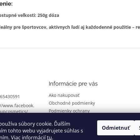
enie:
ostupné veľkosti:
250g dóza
deálny pre športovcov, aktívnych ľudí aj každodenné použitie – re
Informácie pre vás
Ako nakupovať
65430591
Obchodné podmienky
://www.facebook.
Podmienky ochrany
upcosmetics/
osobných údajov
smetics
používa súbory cookie. Ďalším
Vrátenie tovaru
Odmietnuť
ím tohto webu vyjadrujete súhlas s
ním. Viac informácií
tu
.