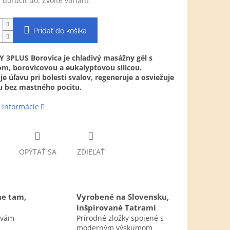
doručiť do:
Zvoľte variant
Pridať do košíka
Y 3PLUS Borovica je chladivý masážny gél s
m, borovicovou a eukalyptovou silicou.
e úľavu pri bolesti svalov, regeneruje a osviežuje
 bez mastného pocitu.
 informácie
OPÝTAŤ SA
ZDIEĽAŤ
ne tam,
Vyrobené na Slovensku,
inšpirované Tatrami
 vám
Prírodné zložky spojené s
moderným výskumom