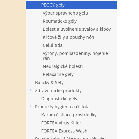
PEGGY gély
Výber správneho gélu
Reumatické gély
Bolesť a uvoľnenie svalov a kĺbov
Kŕčové žily a opuchy nôh
Celulitída
Výrony, pomliaždeniny, hojenie
rán
Neuralgické bolesti
Relaxačné gély
Balíčky & Sety
Zdravotnícke produkty
Diagnostické gély
Produkty hygiena a čistota
Karom čistiace prostriedky
FORTEA Virus Killer
FORTEA Express Wash
Private Label & Výroba na zákazku