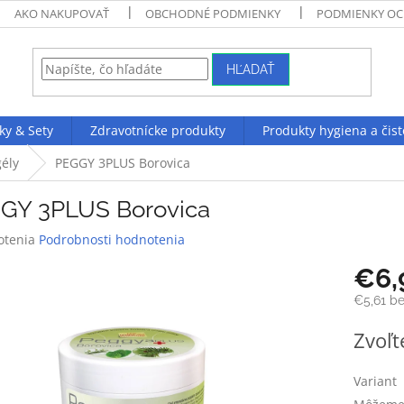
AKO NAKUPOVAŤ
OBCHODNÉ PODMIENKY
PODMIENKY OC
HĽADAŤ
ky & Sety
Zdravotnícke produkty
Produkty hygiena a čist
ély
PEGGY 3PLUS Borovica
GY 3PLUS Borovica
rné
otenia
Podrobnosti hodnotenia
enie
€6,
tu
€5,61 b
Jednotk
Zvoľt
cena:
čiek.
Variant