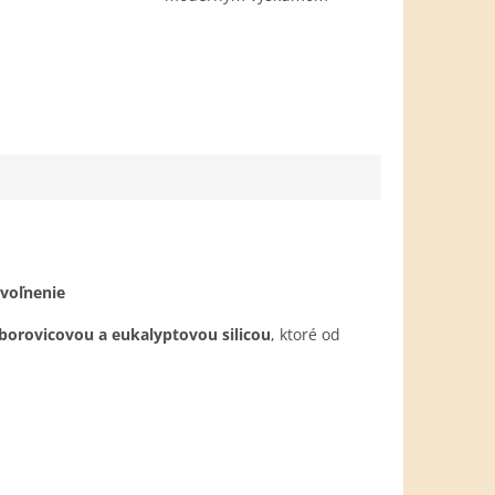
uvoľnenie
orovicovou a eukalyptovou silicou
, ktoré od